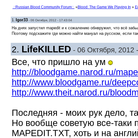
.::Russian Blood Community Forum::.
»
Blood: The Game We Playing In
»
E
Igor33
1.
- 06 Октября, 2012 - 17:43:04
На днях запустил mapedit и к сожалению обнвружил, что всё забы
Поэтому подскажите где можно найти мануал на русском, если так
LifeKILLED
2.
- 06 Октября, 2012 -
Все, что пришло на ум
http://bloodgame.narod.ru/mape
http://www.bloodgame.ru/deepc
http://www.theit.narod.ru/blood
Последняя - моих рук дело, т
Но вообще советую все-таки 
MAPEDIT.TXT, хоть и на англи