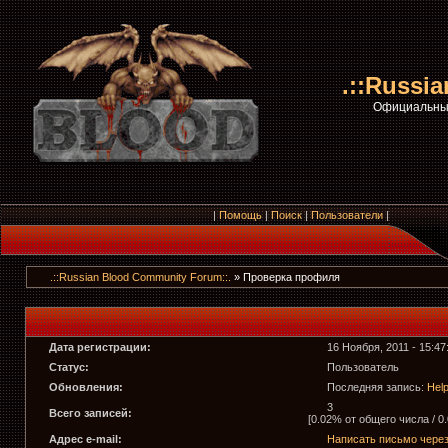
.::Russi
Официальный
|
Помощь
|
Поиск
|
Пользователи
|
.::Russian Blood Community Forum::.
» Проверка профиля
Дата регистрации:
16 Ноября, 2011 - 15:47
Статус:
Пользователь
Обновления:
Последняя запись:
Help
3
Всего записей:
[0.02% от общего числа / 0
Адрес e-mail:
Написать письмо чере