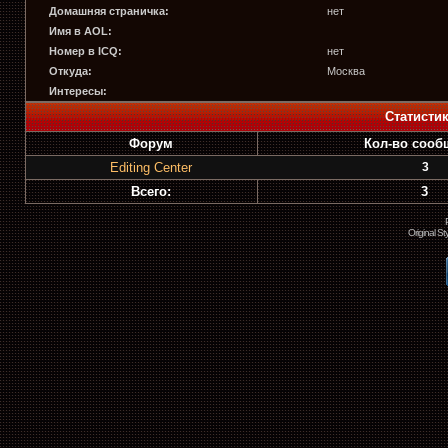
Домашняя страничка:
нет
Имя в AOL:
Номер в ICQ:
нет
Откуда:
Москва
Интересы:
Статисти
Форум
Кол-во сооб
Editing Center
3
Всего:
3
Original S