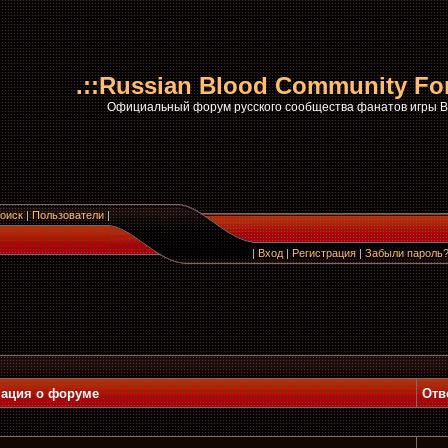
.::Russian Blood Community Fo
Официальный форум русского сообщества фанатов игры
оиск
|
Пользователи
|
|
Вход
|
Регистрация
|
Забыли пароль
ация о форуме
Отв