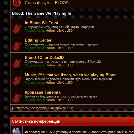
Стиль форума - BLOOD
Blood: The Game We Playing In
In Blood We Trust
Обсуждаем игру, моды к ней, карты, пародии
Модераторы:
Hellen
,
LifeKILLED
Editing Center
Обсуждение создания модов, уровней, пародий
Модераторы:
Hellen
,
LifeKILLED
Blood TC for Duke3D
Обсуждаем порт игры на основе движка EDuke32
Модераторы:
Hellen
,
LifeKILLED
Music, f***, that we listen, when we playing Blood
Здесь можно поделится своими музыкальными вкусами
Модераторы:
Hellen
,
LifeKILLED
Кровавая Таверна
Болтовня блуудеров и просто любителей крови
Модераторы:
Hellen
,
LifeKILLED
|
Отметить все форумы как прочтённые
|
Статистика конференции
За последние 10 минут форум посетило: 2 (зарегистрированных: 0, гост