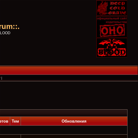
rum::.
 BLOOD
?
|
етов
Тем
Обновления