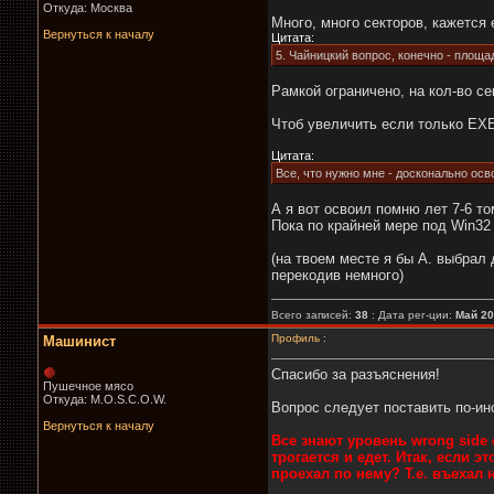
Откуда: Москва
Много, много секторов, кажется 
Вернуться к началу
Цитата:
5. Чайницкий вопрос, конечно - площ
Рамкой ограничено, на кол-во с
Чтоб увеличить если только ЕХЕ
Цитата:
Все, что нужно мне - досконально осво
А я вот освоил помню лет 7-6 то
Пока по крайней мере под Win32 
(на твоем месте я бы А. выбрал
перекодив немного)
Всего записей:
38
: Дата рег-ции:
Май 2
Профиль
:
Машинист
Спасибо за разъяснения!
Пушечное мясо
Откуда: M.O.S.C.O.W.
Вопрос следует поставить по-ин
Вернуться к началу
Все знают уровень wrong side o
трогается и едет. Итак, если 
проехал по нему? Т.е. въехал н