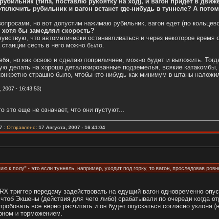
 рубильник (типа, поставлю рукоятку на ход), и вагон придет в движ
отключить рубильник и вагон встанет где-нибудь в туннеле? А потом
опросами, но вот допустим нажимаю рубильник, вагон едет (по кольцев
х хотя бы замедлял скорость?
 чувствую, что автоматически останавливаться и через некоторое врем
 станции сесть в него можно было.
ебя, но как освою и сделаю поприличнее, можно будет и выложить. Тогд
ую делать на хорошо детализированные подземелья, всякие катакомбы, 
конкретно страшно было, чтобы кто-нибудь как минимум в штаны наложи
2007 - 16:43:53)
то это еще не означает, что они пустуют...
7
:
Отправлено:
17 Августа, 2007 - 16:41:04
ию к полу" - это если туннель, например, уходит под горку, то вагон, проследовав ров
RX триггер передачу задействовать на едущий вагон одновременно опус
чтоб Экшены (действия для чего либо) срабатывали по очереди когда от
пробовать все верно расчитать и он будет опускаться согласно уклона (
гоном и торможением.