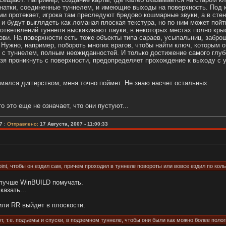
мнатки, соединенные туннелем, и имеющие выходы на поверхность. Под
ми протекает, игрока там преследуют бредово кошмарные звуки, а в сте
и будут выглядеть как ломаная плоская текстура, но по ним может пойт
тветвлений туннеля выскакивают пауки, в некоторых местах полно крыс
ови. На поверхности есть тоже объекты типа сараев, усыпальниц, забро
 Нужно, например, побороть многих врагов, чтобы найти ключ, которым о
с туннелем, полным неожиданностей. И только достижение самого глубо
зя проникнуть с поверхности, предопределяет прохождение к выходу с у
имался диггерством, меня точно поймет. Не знаю насчет остальных.
то это еще не означает, что они пустуют...
7
:
Отправлено:
17 Августа, 2007 - 11:00:33
oint, чтобы он ездил сам, причем проходил в туннеле повороты или вовсе ездил по ко
 лучше WinBUILD помучать.
казать...
ли RR выйдет в плоскости.
т, т.е. подъемы и спуски, в подземном туннеле, чтобы они были как можно более поло