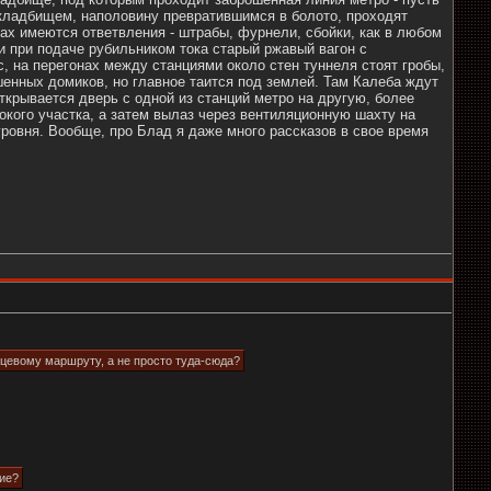
 кладбищем, наполовину превратившимся в болото, проходят
нах имеются ответвления - штрабы, фурнели, сбойки, как в любом
и при подаче рубильником тока старый ржавый вагон с
, на перегонах между станциями около стен туннеля стоят гробы,
шенных домиков, но главное таится под землей. Там Калеба ждут
ткрывается дверь с одной из станций метро на другую, более
кого участка, а затем вылаз через вентиляционную шахту на
ровня. Вообще, про Блад я даже много рассказов в свое время
льцевому маршруту, а не просто туда-сюда?
гие?