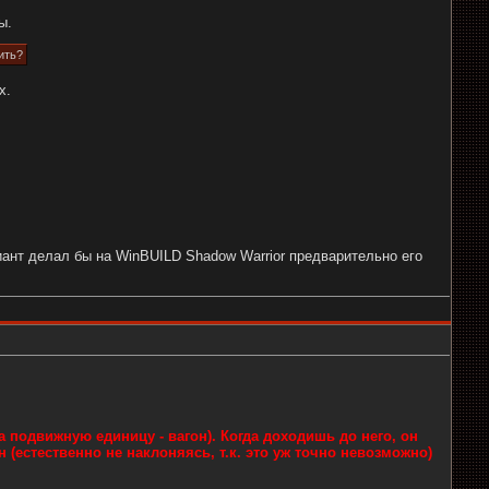
ы.
ить?
х.
иант делал бы на WinBUILD Shadow Warrior предварительно его
 за подвижную единицу - вагон). Когда доходишь до него, он
н (естественно не наклоняясь, т.к. это уж точно невозможно)