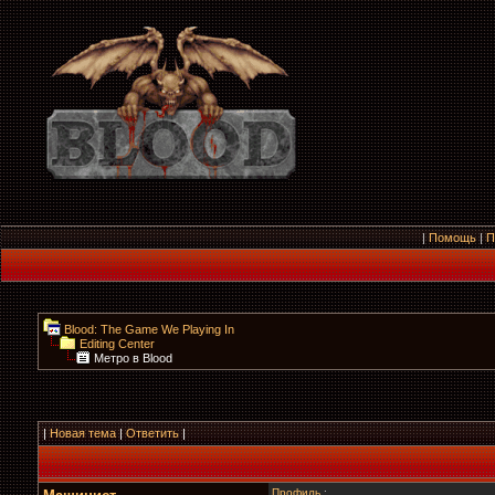
|
Помощь
|
П
Blood: The Game We Playing In
Editing Center
Метро в Blood
|
Новая тема
|
Ответить
|
Профиль
: