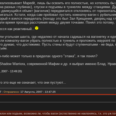
 реализовывает Mapedit, лишь бы освоить его полностью, но хотелось б
а разных глубинах), спуски и подъемы в туннелях между станциями. Ду
 движущийся объект (вагончик) передвигался отклоняясь от горизонталь
вигаться. Кстати, когда сам пробовал пустить комнатку-вагон с рубильн
оторый я взялся переделать (походу это был Зал Крещения, дворец над г
или время проезда расстояния между двумя точками. Понял это потому, ч
сся как реактивный...
ли угольная шахта, где недалеко от начала садишься на вагонетку и еде
ли комнатку-вагон убрать полностью в туннель и проложить waypoint по 
то думаю, что достижимо. Пусть стены и будут ступенчатыми - не беда, 
дъём.
о-либо может только в пределах одного "этажа", я так понял?
Shadow Warriorа, современной Мафии и др. я выбрал именно Блад. Нравит
2007 - 13:49:20)
то это еще не означает, что они пустуют...
7
:
Отправлено:
17 Августа, 2007 - 13:47:25
клон или подъем, возможно ли, чтобы вагон (естественно не наклоняясь, т.к. это уж то