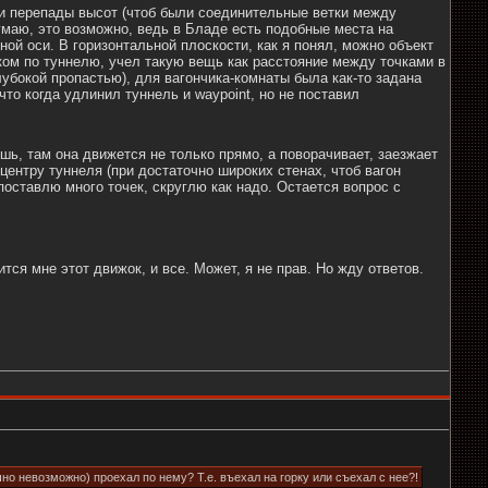
ы и перепады высот (чтоб были соединительные ветки между
маю, это возможно, ведь в Бладе есть подобные места на
ной оси. В горизонтальной плоскости, как я понял, можно объект
иком по туннелю, учел такую вещь как расстояние между точками в
лубокой пропастью), для вагончика-комнаты была как-то задана
то когда удлинил туннель и waypoint, но не поставил
шь, там она движется не только прямо, а поворачивает, заезжает
центру туннеля (при достаточно широких стенах, чтоб вагон
поставлю много точек, скруглю как надо. Остается вопрос с
ся мне этот движок, и все. Может, я не прав. Но жду ответов.
чно невозможно) проехал по нему? Т.е. въехал на горку или съехал с нее?!