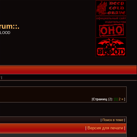
rum::.
 BLOOD
?
|
[
Страниц
(2):
[1]
2
»
]
|
Поиск в теме
|
|
Версия для печати
|