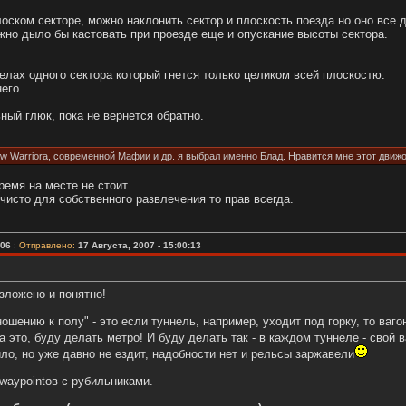
оском секторе, можно наклонить сектор и плоскость поезда но оно все 
но дыло бы кастовать при проезде еще и опускание высоты сектора.
лах одного сектора который гнется только целиком всей плоскостю.
его.
ный глюк, пока не вернется обратно.
 Warriorа, современной Мафии и др. я выбрал именно Блад. Нравится мне этот движок,
ремя на месте не стоит.
 чисто для собственного развлечения то прав всегда.
006
:
Отправлено:
17 Августа, 2007 - 15:00:13
зложено и понятно!
ношению к полу" - это если туннель, например, уходит под горку, то ваг
это, буду делать метро! И буду делать так - в каждом туннеле - свой ва
дило, но уже давно не ездит, надобности нет и рельсы заржавели
waypointов с рубильниками.