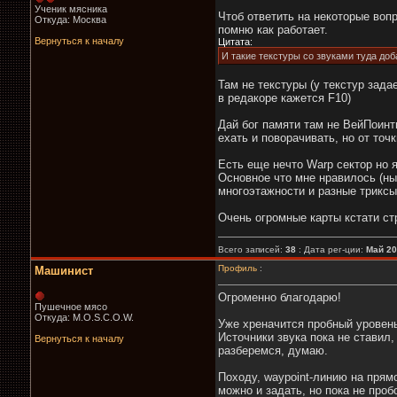
Ученик мясника
Чтоб ответить на некоторые воп
Откуда: Москва
помню как работает.
Вернуться к началу
Цитата:
И такие текстуры со звуками туда до
Там не текстуры (у текстур зада
в редакоре кажется F10)
Дай бог памяти там не ВейПоинт
ехать и поворачивать, но от точ
Есть еще нечто Warp сектор но 
Основное что мне нравилось (ны
многоэтажности и разные трикс
Очень огромные карты кстати ст
Всего записей:
38
: Дата рег-ции:
Май 2
Профиль
:
Машинист
Огроменно благодарю!
Пушечное мясо
Откуда: M.O.S.C.O.W.
Уже хреначится пробный уровень
Источники звука пока не ставил,
Вернуться к началу
разберемся, думаю.
Походу, waypoint-линию на прямо
можно и задать, но пока не проб