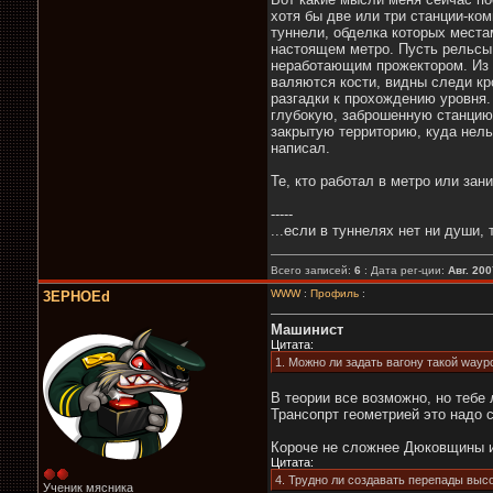
хотя бы две или три станции-ко
туннели, обделка которых места
настоящем метро. Пусть рельсы 
неработающим прожектором. Из о
валяются кости, видны следи кр
разгадки к прохождению уровня.
глубокую, заброшенную станцию 
закрытую территорию, куда нель
написал.
Те, кто работал в метро или зан
-----
...если в туннелях нет ни души, 
Всего записей:
6
: Дата рег-ции:
Авг. 200
WWW
:
Профиль
:
3EPHOEd
Машинист
Цитата:
1. Можно ли задать вагону такой wayp
В теории все возможно, но тебе
Трансопрт геометрией это надо с
Короче не сложнее Дюковщины и
Цитата:
4. Трудно ли создавать перепады высо
Ученик мясника