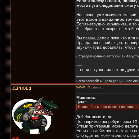
Если я залезу в вагон, включу
месте пути следования смогу 
Наверное, уже замучил тупыми в
этот вагон в каких-либо точка
Если нетрудно, объясните, а то
бы сбрасывает скорость, чтоб на
Вы правы, делаю пока что для с
Правда, основной акцент планир
звуками туда добавлять, чтобы 
(Отредактировано автором: 17 Августа, 
-----
...если в туннелях нет ни души, 
Всего записей:
6
: Дата рег-ции:
Авг. 200
WWW
:
Профиль
:
3EPHOEd
Машинист
Цитата:
То есть, "не меняя высоты по отношен
Дай бог памяти, да.
Но например попробуй через TX-
Этими триггерами можно делать 
Если оно действует то можно по
Оно едет не моминтально с раз