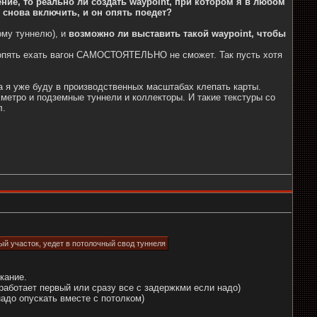
ение, то реально ли создать waypoint, при котором я в любом
 снова включить, и он опять поедет?
ому туннелю), и
возможно ли выставить такой waypoint, чтобы
я опять ехать вагон САМОСТОЯТЕЛЬНО не сможет. Так пусть хотя
а я уже буду в производственных масштабах клепать карты.
метро и подземные туннели и коллекторы. И такие текстуры со
л.
ный участок, уедет в потолочный свод туннеля
кание.
работает первый или сразу все с задержкми если надо)
надо опускать вместе с потолком)