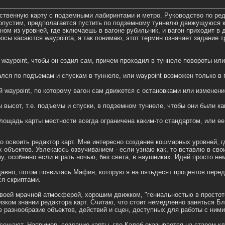
ственную карту с подземными лабиринтами и метро. Руководство по ре
опустим, предполагается пустить по подземному туннелю движущуюся ко
одном из уровней, где включаешь в вагоне рубильник, и вагон приходит в
осы касаются waypointа, я так понимаю, этот термин означает задание т
й waypoint, чтобы он ездил сам, причем проходил в туннеле повороты ил
гался по подъемам и спускам в туннеле, или waypoint возможен только в
 waypoint, по которому вагон сам движется с остановками или изменен
ы высот, т.е. подъемы и спуски, в подземном туннеле, чтобы они были к
 площадь карты местности всегда ограничена каким-то стандартом, или 
но освоить редактор карт. Мне интересно создание кошмарных уровней,
объектов. Увлекаюсь озвучиванием - если узнаю как, то вставлю в сво
у, особенно если играть ночью, без света, в наушниках. Идей просто не
вно, потом появилась Мафия, которую я на пятьдесят процентов переде
ся скриптами.
воей мрачной атмосферой, хорошим движком, "гениальностью в простоте
изком знании редактора карт. Считаю, что стоит немедленно заняться Б
е разнообразие объектов, действий и сцен, доступных для работы с ними
сещают. Например, создание карты, где Калеб оказывается на старом к