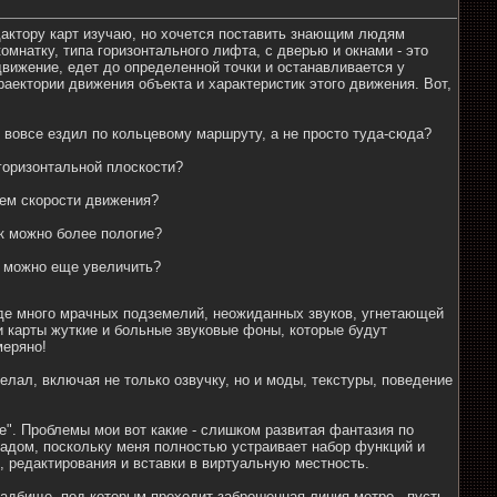
дактору карт изучаю, но хочется поставить знающим людям
мнатку, типа горизонтального лифта, с дверью и окнами - это
 движение, едет до определенной точки и останавливается у
раектории движения объекта и характеристик этого движения. Вот,
и вовсе ездил по кольцевому маршруту, а не просто туда-сюда?
 горизонтальной плоскости?
ием скорости движения?
ак можно более пологие?
ее можно еще увеличить?
 где много мрачных подземелий, неожиданных звуков, угнетающей
и карты жуткие и больные звуковые фоны, которые будут
меряно!
лал, включая не только озвучку, но и моды, текстуры, поведение
". Проблемы мои вот какие - слишком развитая фантазия по
ладом, поскольку меня полностью устраивает набор функций и
, редактирования и вставки в виртуальную местность.
ладбище, под которым проходит заброшенная линия метро - пусть