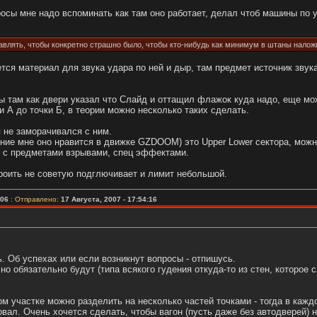
росы мне надо вспоминать как там оно работает, делал чтоб машины по у
бавлять, чтобы конкретно страшно было, чтобы кто-нибудь как минимум в штаны налож
ется материал для звука удара по ней и дыр, там предмет источник звук
ы там как двери указал что Слайд и оттащил флажок куда надо, еще мож
ки А до точки Б, в теории можно несколько таких сделать.
я не заморачивался с ним.
ние мне оно нравится в движке GZDOOM) это Upper Lower сектора, можно
ы с предметами взрывами, спец эффектами.
роить не советую подглючивает и лимит небольшой.
006
:
Отправлено:
17 Августа, 2007 - 17:54:16
. Об успехах или если возникнут вопросы - отпишусь.
 но обязательно будут (типа всякого гудения откуда-то из стен, которое
м участке можно разделить на несколько частей точками - тогда в каждо
овал. Очень хочется сделать, чтобы вагон (пусть даже без автодверей) 