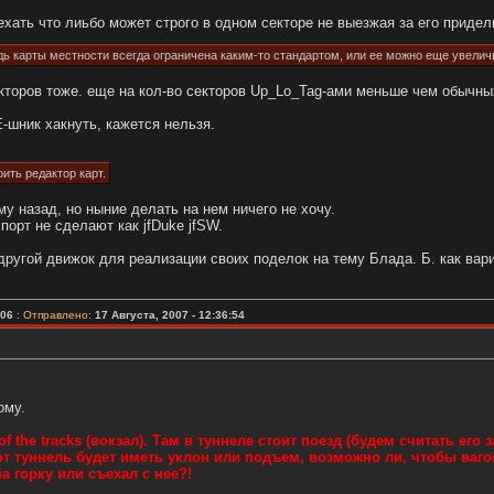
ехать что лиьбо может строго в одном секторе не выезжая за его придел
адь карты местности всегда ограничена каким-то стандартом, или ее можно еще увелич
екторов тоже. еще на кол-во секторов Up_Lo_Tag-ами меньше чем обычны
-шник хакнуть, кажется нельзя.
ить редактор карт.
му назад, но ныние делать на нем ничего не хочу.
порт не сделают как jfDuke jfSW.
 другой движок для реализации своих поделок на тему Блада. Б. как вар
006
:
Отправлено:
17 Августа, 2007 - 12:36:54
ому.
f the tracks (вокзал). Там в туннеле стоит поезд (будем считать его
этот туннель будет иметь уклон или подъем, возможно ли, чтобы ваго
а горку или съехал с нее?!