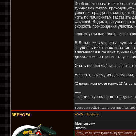
Вообще, мне хватит и того, что
туннелями метро, проходящими н
уровнях, правда не видел, чтобы
хоть по лабиринтам заставить д
waypoint. Видимо, на уровне, к
скорость прохождения участка, 
промежуточных точек, вагон поне
В Бладе есть уровень - рудник и
в туннель и останавливается. Ес
вписывался в габарит туннеля), 
движением по горкам - спуск-по
Опять вопрос чайника - ехать чт
Не знаю, почему из Дюкомании, 
(Отредактировано автором: 17 Августа, 
-----
...если в туннелях нет ни души, 
Всего записей:
6
: Дата рег-ции:
Авг. 200
WWW
:
Профиль
:
3EPHOEd
Машинист
Цитата:
Итак, если этот туннель будет иметь у