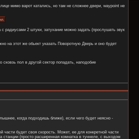
лице мимо варот катались, но там не сложнее двери, waypoint не
ил.
а с радиусами 2 штуки, затухание можно задать (прослушать звук
но на этот же обьект указать Поворотную Дверь и оно будет
 сковзь пол в другой сектор попадать, наподобие
 слышнее, когда подходишь ближе), если чего будет неясно -
й части будет своя скорость. Может, ее для конкретной части
на станции (просто расширенная комнатка в туннеле, с выходом