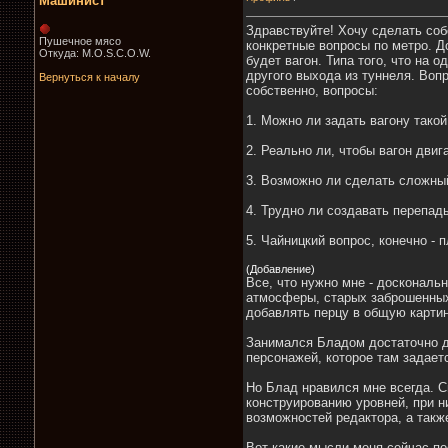
Машинист
Здравствуйте! Хочу сделать соб
Пушечное мясо
конкретные вопросы по метро. Д
Откуда: M.O.S.C.O.W.
будет вагон. Типа того, что на 
другого выхода из туннеля. Вопр
Вернуться к началу
собственно, вопросы:
1. Можно ли задать вагону тако
2. Реально ли, чтобы вагон дви
3. Возможно ли сделать сложный
4. Трудно ли создавать перепад
5. Чайницкий вопрос, конечно -
(Добавление)
Все, что нужно мне - доскональ
атмосферы, старых заброшенных 
добавлять перцу в общую картин
Занимался Бладом достаточно да
персонажей, которое там задает
Но Блад нравился мне всегда. С
конструированию уровней, при н
возможностей редактора, а такж
Вот какие мысли меня сейчас по