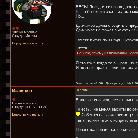
ВЕСЬ! Поезд стоит на оодном пл
Была бы скриптовая система мож
Но...
Движимое должно ездить в приде
Движимое не может выехать из н
Ученик мясника
Откуда: Москва
Точнее может но выйдет приколь
Вернуться к началу
Цитата:
Не знаю, почему из Дюкомании, Shadow
Я его тоже когда-то выбрал, но в
Я не знаю прав ты или нет, если
Всего записей:
38
: Дата рег-ции:
Май 2
Профиль
:
Машинист
Большое спасибо, все отлично и
Пушечное мясо
Откуда: M.O.S.C.O.W.
То есть, "не меняя высоты по от
Вернуться к началу
Собственно, даже несмотря на 
Типа, по ним что-то когда-то ез
Непонятка появилась со связью 