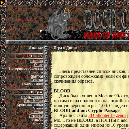
В начало
:: Игра :: Диски
С а й т
Главная
О нас
История сообщества
Здесь представлен список дисков,
Новости
сопровожден обложками (если он физ
Форум
Ссылки
скачивания образов.
Голосование
BLOOD
И г р а
Диск был куплен в Москве 90-х го
Предыстория
но сама игра полностью на английск
Язык Кабал
Кровавые Байки
полную версию игры: 1.00. С видео 
Чтиво
BLOOD add-on: Cryptic Passage
Статьи
Архив с сайта
3D Shooter Legends
р
Секреты
FanArt
Мб. Это не
BLOOD
, а ПОЛНЫЙ add
Диски
содержащий один эпизод из 10 уровне