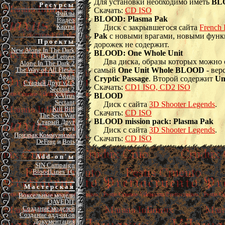
Для установки необходимо иметь
BL
Р е с у р с ы
Скачать:
CD ISO
Файлы
BLOOD: Plasma Pak
Видео
Карты
Диск с закрывшегося сайта
French 
Pak
с новыми врагами, новыми функ
П р о е к т ы
дорожек не содержит.
New Alone In The Dark
BLOOD: One Whole Unit
Dead Letters
Два диска, образы которых можно 
Alone In The Dark 2
самый
One Unit Whole BLOOD
- вер
The Way of All Flesh-
Again
Cryptic Passage
. Второй содержит
Un
Старый Друг v2.5
Скачать:
CD1 ISO, CD2 ISO
Sectant 2
BLOOD
X-Virus
Sectant
Диск с сайта
3D Shooter Legends
.
Kill Bill
Скачать:
CD ISO
The Sect War
BLOOD mission pack: Plasma Pak
Старый Друг
Секта
Диск с сайта
3D Shooter Legends
.
Призрак Коммунизма
Скачать:
CD ISO
DeFrag
и
Bots
A d d - o n ' ы
SIN Campaign
BloodLines TC
М а с т е р с к а я
Воксельные модели
QAVEDIT
Создание моделей
Создание адд-он'ов
Документация