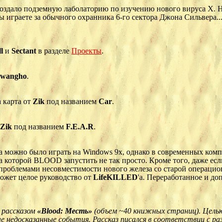
оздало подземную лаболаторию по изучению нового вируса X. Н
Вы играете за обычного охранника 6-го сектора Джона Сильвера..
ll
и
Sectant
в разделе
Проекты
.
:
wangho
.
 карта от
Zik
под названием
Car
.
т
Zik
под названием
F.E.A.R
.
 можно было играть на Windows 9x, однако в современных комп
а которой BLOOD запустить не так просто. Кроме того, даже ес
 проблемами несовместимости нового железа со старой операци
может целое руководство от
LifeKILLED
'а. Переработанное и до
д рассказом
«Blood: Месть»
(объем ~40 книжных страниц). Цел
ые недосказанные события. Рассказ писался в соответствии с 