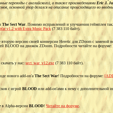
нные переводы с английского), а также произведениями
Eric J. J
ов, основной упор делался на описание происходящего во вводн
on
The Sect War
. Помимо исправлений и улучшения геймплея так
War v1.2 with Extra Music Pack
(7 383 110 байт).
 вторую версию своей конверсии Heretic для ZDoom с заменой в
ней BLOOD на движок ZDoom. Подробности читайте на форуме:
скачать у нас:
sect_war_v12.exe
(7 383 110 байт).
оде нового add-on'а
The Sect War
! Подробности на форуме:
[ADD
сков с игрой
BLOOD
или add-on'ами к нему с дополнительной 
e
в Alpha-версии
BLOOD
!
Читайте на форуме
.