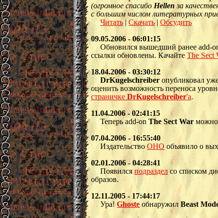
(огромное спасибо
Hellen
за качестве
с большим числом литературных прием
Читать
|
Скачать
|
Обсудить
09.05.2006 - 06:01:15
Обновился вышедший ранее add-
ссылки обновлены. Качайте
The Sect 
18.04.2006 - 03:30:12
DrKugelschreiber
опубликовал уже
оценить возможность переноса уров
страничке
DrKugelschreiber
'а
.
11.04.2006 - 02:41:15
Теперь add-on
The Sect War
можно 
07.04.2006 - 16:55:40
Издательство
ОНО
объявило о вых
02.01.2006 - 04:28:41
Появился
подраздел
со списком ди
образов.
12.11.2005 - 17:44:17
Ура!
Ghoste
обнаружил
Beast Mod