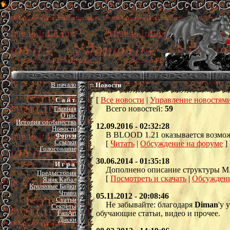
В начало
:: Новости
[
Все новости
|
Управление новостям
С а й т
Всего новостей:
59
Главная
О нас
История сообщества
12.09.2016 - 02:32:28
Новости
В BLOOD 1.21 оказывается возможн
Форум
Ссылки
[
Читать
|
Обсуждение на форуме
]
Голосование
30.06.2014 - 01:35:18
И г р а
Дополнено описание структуры 
Предыстория
[
Посмотреть и скачать
|
Обсуждени
Язык Кабал
Кровавые Байки
Чтиво
05.11.2012 - 20:08:46
Статьи
Не забывайте: благодаря
Diman
'у 
Секреты
FanArt
обучающие статьи, видео и прочее.
Диски