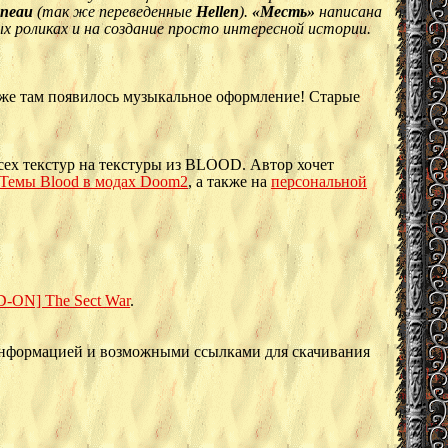
uneau
(так же переведенные
Hellen
).
«Месть»
написана
ых роликах и на создание просто интересной истории.
же там появилось музыкальное оформление! Старые
сех текстур на текстуры из BLOOD. Автор хочет
Темы Blood в модах Doom2
, а также на
персональной
-ON] The Sect War
.
информацией и возможными ссылками для скачивания