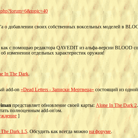
c.php?forum=6&topic=40
n
'а о добавлении своих собственных воксельных моделей в BLO
 как с помощью редактора QAVEDIT из альфа-версии BLOOD соз
 об изменении отдельных характеристик оружия!
e In The Dark
.
ый add-on
«Dead Letters - Записки Мертвеца»
состоящий из одной
iman
представляет обновление своей карты:
Alone In The Dark 2
итать полноценным add-on'ом.
уждение
]
 The Dark 1.5
. Обсудить как всегда можно
на форуме
.