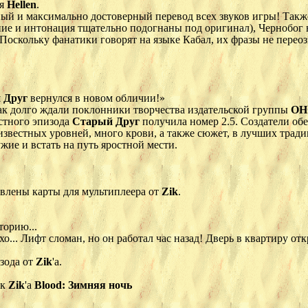
ея
Hellen
.
ный и максимально достоверный перевод всех звуков игры! Такж
учание и интонация тщательно подогнаны под оригинал), Чернобог
Поскольку фанатики говорят на языке Кабал, их фразы не перео
 Друг
вернулся в новом обличии!»
так долго ждали поклонники творчества издательской группы
ОН
стного эпизода
Старый Друг
получила номер 2.5. Создатели об
звестных уровней, много крови, а также сюжет, в лучших трад
жие и встать на путь яростной мести.
авлены карты для мультиплеера от
Zik
.
торию...
о... Лифт сломан, но он работал час назад! Дверь в квартиру отк
зода от
Zik
'а.
ик
Zik
'а
Blood: Зимняя ночь