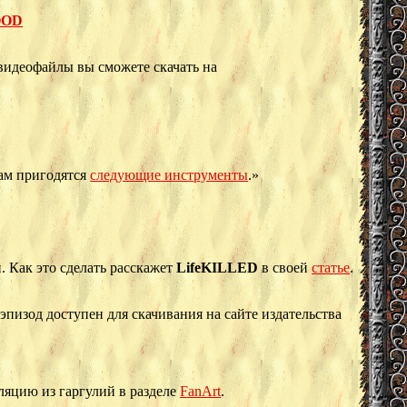
OOD
видеофайлы вы сможете скачать на
вам пригодятся
следующие инструменты
.»
 Как это сделать расскажет
LifeKILLED
в своей
статье
.
пизод доступен для скачивания на сайте издательства
яцию из гаргулий в разделе
FanArt
.