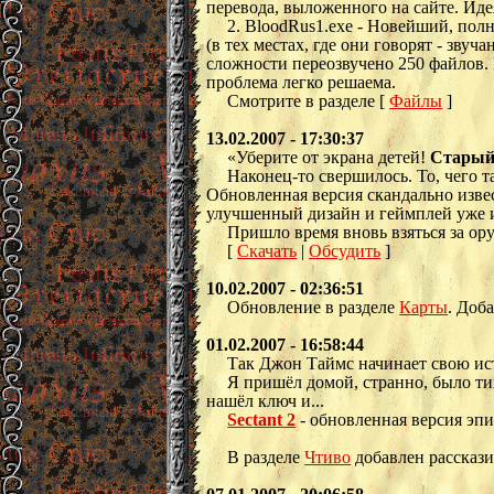
перевода, выложенного на сайте. Ид
2. BloodRus1.exe - Новейший, пол
(в тех местах, где они говорят - зв
сложности переозвучено 250 файлов. 
проблема легко решаема.
Смотрите в разделе [
Файлы
]
13.02.2007 - 17:30:37
«Уберите от экрана детей!
Старый
Наконец-то свершилось. То, чего 
Обновленная версия скандально изве
улучшенный дизайн и геймплей уже и
Пришло время вновь взяться за ору
[
Скачать
|
Обсудить
]
10.02.2007 - 02:36:51
Обновление в разделе
Карты
. Доб
01.02.2007 - 16:58:44
Так Джон Таймс начинает свою ис
Я пришёл домой, странно, было тих
нашёл ключ и...
Sectant 2
- обновленная версия эпи
В разделе
Чтиво
добавлен рассказ