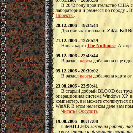
07.01.2007 - 20:06:58
В 2042 году провительство США с
лаборатории и разнёсся по городу... 
Проекты
.
28.12.2006 - 19:34:44
Два новых эпизода от
Zik
'а:
Kill Bi
21.12.2006 - 15:50:59
Новая карта
The Nuthouse
. Автор
09.12.2006 - 22:43:44
В раздел
карты
добавлена еще одна
05.12.2006 - 20:30:02
В раздел
карты
добавлена карта о
23.08.2006 - 23:50:41
В старый добрый BLOOD без труда
операционная система Windows XP, н
компьютер, вы можете столкнуться с
WinXP. В этом нелегком деле вам по
Читать
|
Обсудить
19.08.2006 - 00:17:08
LifeKILLED:
закончил работу на
со всех сторон и объяснить некотор