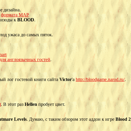
е дизайна.
и
формата MAP
пизоды к
BLOOD
.
олод ужаса до самых пяток.
.
nart
 для англоязычных гостей
.
ый лог гостевой книги сайта
Victor
'а
http://bloodgame.narod.ru/
.
t
. В этот раз
Hellen
пробует цвет.
htmare Levels
. Думаю, с таким обзором этот аддон к игре
Blood 2