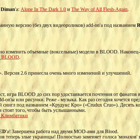
т
Diman
'а:
Alone In The Dark 1.0
и
The Way of All Flesh-Again
.
занную версию (без двух видеороликов) add-on'а под названием
R
ожно изменить объемные (воксельные) модели в BLOOD. Наконец
 к BLOOD
.
. Версия 2.6 принесла очень много изменений и улучшений.
ст, игра BLOOD до сих пор удостаивается почтения от фанатов в
d-on'ы или рисунки. Реже - музыка. Как раз сегодня хочется пр
 сингл под названием «Крудукс Кро» («Crudux Cruo»). Десять 
и стоят того, чтобы быть услышанными.
 Климбатики
LED
'а! Завершена работа над двумя MOD-ами для Blood.
ков теперь злые украинцы! Полностью заменяет голоса 'монахов' 