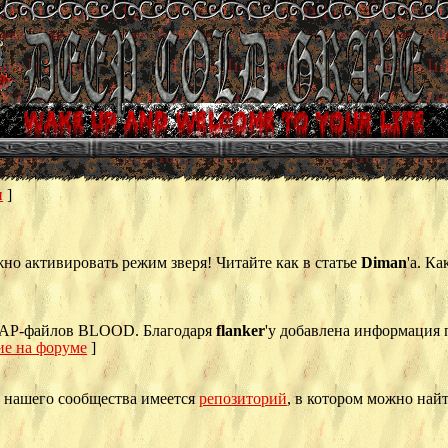
и
]
о активировать режим зверя! Читайте как в статье
Diman
'а. К
MAP-файлов BLOOD. Благодаря
flanker
'у добавлена информация по
е на форуме
]
у нашего сообщества имеется
репозиторий
, в котором можно най