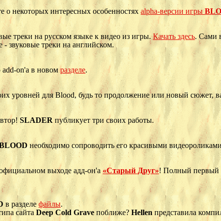
те о некоторых интересных особенностях
alpha-версии игры
BL
ые треки на русском языке к видео из игры.
Качать здесь
. Сами 
е - звуковые треки на английском.
 add-on'а в новом
разделе
.
оих уровней для Blood, будь то продолжение или новый сюжет, 
автор!
SLADER
публикует три своих работы.
BLOOD
необходимо сопроводить его красивыми видеороликами.
официальном выходе адд-он'а
«Старый Друг»
! Полный первый э
D
в разделе
файлы
.
типа сайта
Deep Cold Grave
поближе?
Hellen
представила компил