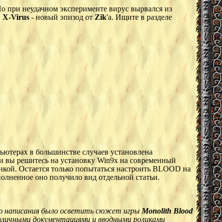
о при неудачном эксперименте вирус вырвался из
.
X-Virus
- новый эпизод от
Zik
'а. Ищите в разделе
ьютерах в большинстве случаев установлена
ли вы решитесь на установку Win9x на современный
онкой. Остается только попытаться настроить BLOOD на
полненное оно получило вид отдельной статьи.
ью написания было осветить сюжет игры
Monolith Blood
различными документациями и вводными роликами