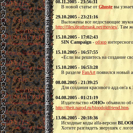
08.11.2005 - 23:56:31
В новой статье от
Ghoste
вы узнае
29.10.2005 - 23:21:16
Выложены все недостающие звуков
http://files.deathmask.net/movies/
. Там ж
15.10.2005 - 17:02:43
SIN Campaign
-
обзор
интересного
15.10.2005 - 16:57:55
«Если вы решитесь на создание св
15.10.2005 - 16:53:28
В разделе
FanArt
появился новый 
08.08.2005 - 21:39:25
Для создания красивого адд-он'а к
04.08.2005 - 01:21:19
Издательство
«ОНО»
объявило об 
http://theit.narod.ru/bloodoldfriend.htm
.
13.06.2005 - 20:18:36
Исходные коды alfa-версии
BLOO
Хотите разглядеть зверушек с лого