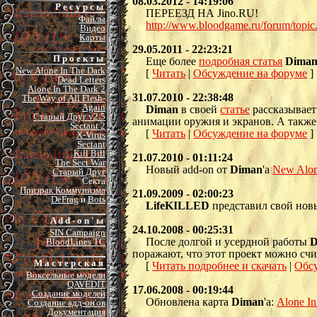
08.03.2012 - 14:19:06
Р е с у р с ы
ПЕРЕЕЗД НА Jino.RU!
Файлы
http://www.bloodgame.ru/forum/topi
Видео
Карты
29.05.2011 - 22:23:21
П р о е к т ы
Еще более
подробная статья
Dima
New Alone In The Dark
[
Читать
|
Обсуждение на форуме
]
Dead Letters
Alone In The Dark 2
31.07.2010 - 22:38:48
The Way of All Flesh-
Again
Diman
в своей
статье
рассказывает
Старый Друг v2.5
анимации оружия и экранов. А также
Sectant 2
[
Читать
|
Обсуждение на форуме
]
X-Virus
Sectant
Kill Bill
21.07.2010 - 01:11:24
The Sect War
Новый add-on от
Diman
'а
New Alon
Старый Друг
Секта
Призрак Коммунизма
21.09.2009 - 02:00:23
DeFrag
и
Bots
LifeKILLED
представил свой нов
A d d - o n ' ы
24.10.2008 - 00:25:31
SIN Campaign
После долгой и усердной работы
D
BloodLines TC
поражают, что этот проект можно сч
М а с т е р с к а я
[
Читать подробнее и скачать
|
Обс
Воксельные модели
QAVEDIT
17.06.2008 - 00:19:44
Создание моделей
Обновлена карта
Diman
'а:
Alone In
Создание адд-он'ов
Документация