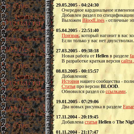
29.05.2005 - 04:24:30
Очередное кардинальное изменени
Добавлен раздел по спецификаци
Выложен
BloodLines
- отличные э
05.04.2005 - 22:51:40
Призрак
, который нагонит в вас х
Если только у вас нет двухстволки
27.03.2005 - 09:38:18
Новая работа от
Hellen
в разделе
fa
В разработке краткая версия
сайта
08.03.2005 - 00:15:57
Добавления:
История
нашего сообщества - полн
Статья
про версии
BLOOD
.
Обновился раздел со
ссылками
.
19.01.2005 - 07:29:06
Два новых рисунка в разделе
Fanar
17.11.2004 - 20:19:45
Добавлена
статья
Hellen
о
The Nig
01.11.2004 - 21:17:47