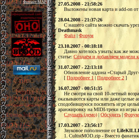
Формат MAP
27.05.2008 - 21:58:26
Выложены новая карта и add-on о
28.04.2008 - 21:37:26
С нашего сайта можно скачать уре
Deathmask
Файл
|
Форум
23.10.2007 - 00:18:18
Давно хотелось узнать: как же м
статье:
Создаём и добавляем модели
31.07.2007 - 22:13:18
Обновление аддона «Старый Друг»
[
Подробнее 1
|
Подробнее 2
]
16.07.2007 - 00:51:35
Не смотря на свой 10-летный возра
оказываются карты или даже целые ad
сподобившуюся посвятить игре целый
аранжировку на MIDI-треки из игры 
Слушать (демо)
|
Обсудить
|
Форум
17.03.2007 - 23:56:17
Звуковое пополнение от
LifeKIL
1. CultistMOD.zip - Вместо фанати